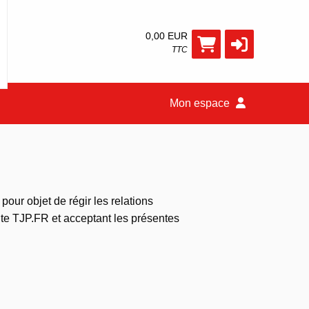
0,00 EUR
TTC
Mon espace
our objet de régir les relations
 site TJP.FR et acceptant les présentes