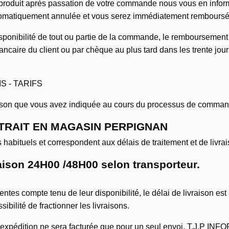
e produit après passation de votre commande nous vous en inform
omatiquement annulée et vous serez immédiatement remboursés 
sponibilité de tout ou partie de la commande, le remboursement 
caire du client ou par chèque au plus tard dans les trente j
S - TARIFS
vraison que vous avez indiquée au cours du processus de comma
RAIT EN MAGASIN PERPIGNAN
habituels et correspondent aux délais de traitement et de livrai
ison 24H00 /48H00 selon transporteur.
rentes compte tenu de leur disponibilité, le délai de livraison est 
ilité de fractionner les livraisons.
t d'expédition ne sera facturée que pour un seul envoi. T.J.P I