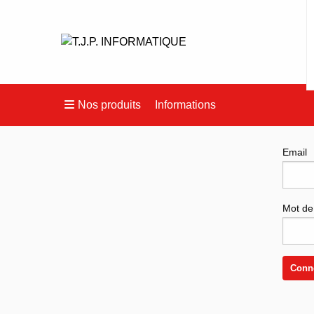
Nos produits
Informations
Conne
Email
Mot de
Conn